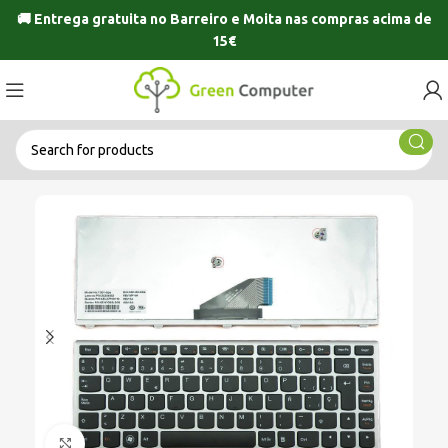
🚚 Entrega gratuita no
Barreiro
e
Moita
nas compras acima de
15€
Click to enlarge