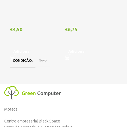
€
4,50
€
6,75
€
7
Adicionar
Adicionar
A
CONDIÇÃO
Novo
C
E
DI
On
Morada:
,
Lo
Centro empresarial Black Space