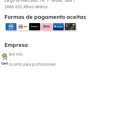
Largo do Mercado, 14, 1º andar, sala 7
M
2860-052 Alhos Vedros
Formas de pagamento aceitas
Empresa
Sobre nós
0
Cart
Desconto para profissionais
Contacto
Serviços
Procurar Produto
Troca de Pontos
Informações
Conta
Política de devolução