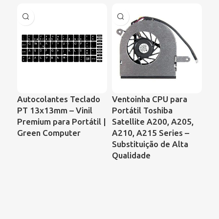
Autocolantes Teclado
Ventoinha CPU para
Ca
PT 13x13mm – Vinil
Portátil Toshiba
K6
Premium para Portátil |
Satellite A200, A205,
| S
Green Computer
A210, A215 Series –
Por
Substituição de Alta
Co
Qualidade