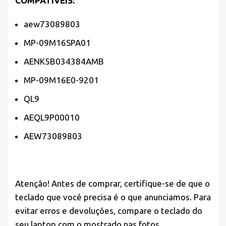
COMPATÍVEIS:
aew73089803
MP-09M16SPA01
AENK5B034384AMB
MP-09M16E0-9201
QL9
AEQL9P00010
AEW73089803
Atenção! Antes de comprar, certifique-se de que o
teclado que você precisa é o que anunciamos. Para
evitar erros e devoluções, compare o teclado do
seu laptop com o mostrado nas fotos.