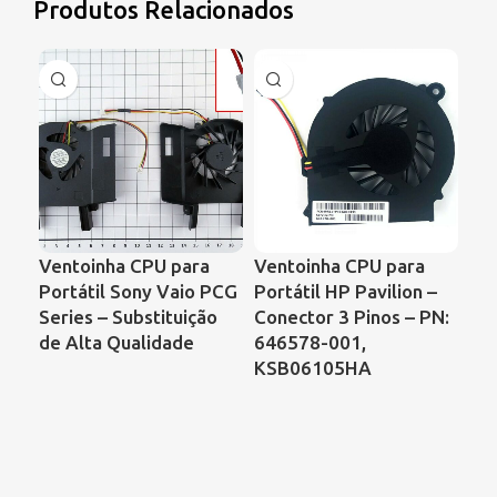
Produtos Relacionados
Ventoinha CPU para
Ventoinha CPU para
Ve
Portátil Sony Vaio PCG
Portátil HP Pavilion –
Por
Series – Substituição
Conector 3 Pinos – PN:
Sat
de Alta Qualidade
646578-001,
Co
KSB06105HA
B7