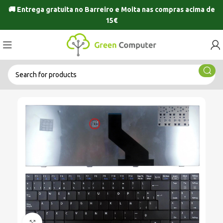
🚚 Entrega gratuita no
Barreiro
e
Moita
nas compras acima de
15€
Click to enlarge