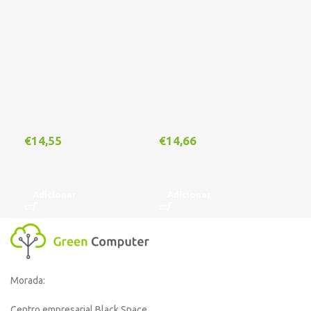
€
14,55
€
14,66
€
1
Adicionar
Adicionar
A
Morada:
Centro empresarial Black Space