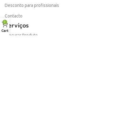
Desconto para profissionais
Contacto
0
Serviços
Cart
Procurar Produto
Troca de Pontos
Informações
Conta
Política de devolução
Livro de Reclamações Electronico
Termos e Condições
Garantia
Portes e Entregas