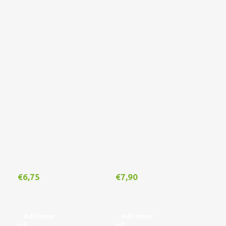
€
6,75
€
7,90
€
1
Adicionar
Adicionar
A