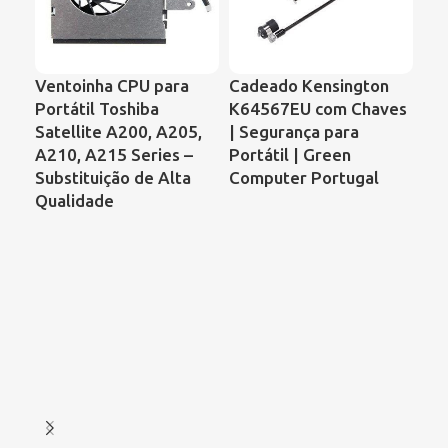
Ventoinha CPU para
Cadeado Kensington
Ve
Portátil Toshiba
K64567EU com Chaves
Por
Satellite A200, A205,
| Segurança para
Con
A210, A215 Series –
Portátil | Green
64
Substituição de Alta
Computer Portugal
KS
Qualidade