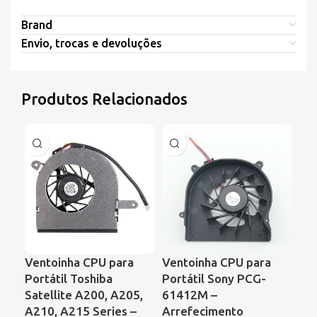
Brand
Envio, trocas e devoluções
Produtos Relacionados
Ventoinha CPU para
Ventoinha CPU para
Ve
Portátil Toshiba
Portátil Sony PCG-
Por
Satellite A200, A205,
61412M –
Ser
A210, A215 Series –
Arrefecimento
de 