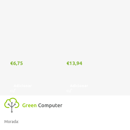
€
6,75
€
13,94
€
1
Adicionar
Adicionar
A
Morada: