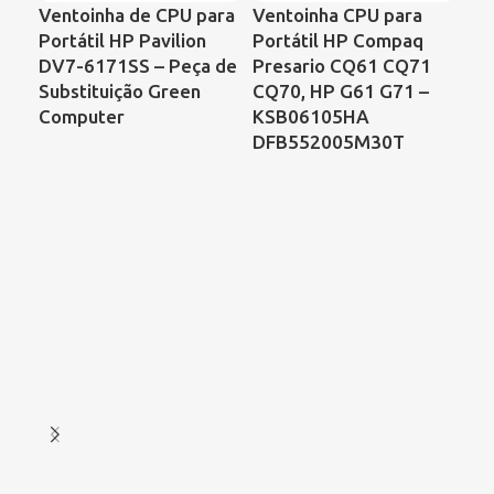
Ventoinha de CPU para
Ventoinha CPU para
Ve
Portátil HP Pavilion
Portátil HP Compaq
Por
DV7-6171SS – Peça de
Presario CQ61 CQ71
Sa
Substituição Green
CQ70, HP G61 G71 –
C6
Computer
KSB06105HA
Ac
DFB552005M30T
As
Ref