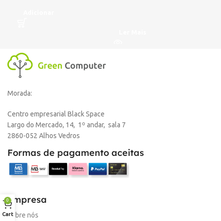
Adicionar
A
Ler Mais
Morada:
Centro empresarial Black Space
Largo do Mercado, 14, 1º andar, sala 7
2860-052 Alhos Vedros
Formas de pagamento aceitas
Empresa
0
Cart
Sobre nós