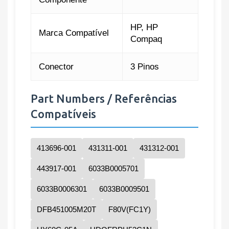
HP, HP
Marca Compatível
Compaq
Conector
3 Pinos
Part Numbers / Referências
Compatíveis
413696-001
431311-001
431312-001
443917-001
6033B0005701
6033B0006301
6033B0009501
DFB451005M20T
F80V(FC1Y)