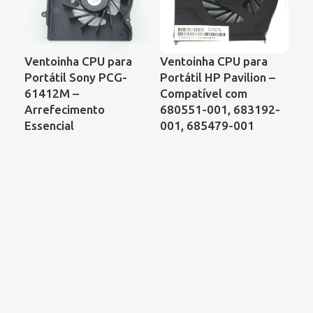
Ventoinha CPU para
Ventoinha CPU para
Ve
Portátil Sony PCG-
Portátil HP Pavilion –
Po
61412M –
Compatível com
Pr
Arrefecimento
680551-001, 683192-
CQ
Essencial
001, 685479-001
KS
DF