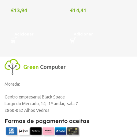
Out
€
13,94
€
14,41
€
1
Adicionar
Adicionar
L
Morada:
Centro empresarial Black Space
Largo do Mercado, 14, 1º andar, sala 7
2860-052 Alhos Vedros
Formas de pagamento aceitas