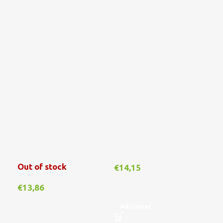
Out of stock
€
14,15
€
1
€
13,86
Adicionar
A