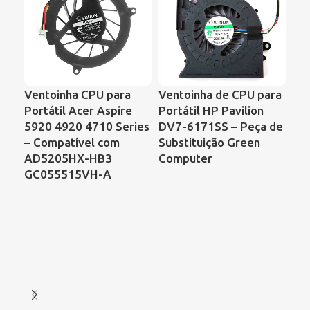
Ventoinha CPU para
Ventoinha de CPU para
Ve
Portátil Acer Aspire
Portátil HP Pavilion
Por
5920 4920 4710 Series
DV7-6171SS – Peça de
Co
– Compatível com
Substituição Green
68
AD5205HX-HB3
Computer
00
GC055515VH-A