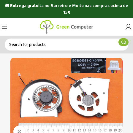
🚚 Entrega gratuita no
Barreiro
e
Moita
nas compras acima de
15€
Click to enlarge