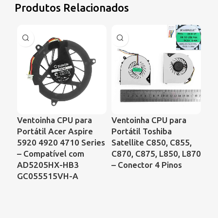
Produtos Relacionados
Ventoinha CPU para
Ventoinha CPU para
Ve
Portátil Acer Aspire
Portátil Toshiba
Por
5920 4920 4710 Series
Satellite C850, C855,
Con
– Compatível com
C870, C875, L850, L870
64
AD5205HX-HB3
– Conector 4 Pinos
KS
GC055515VH-A