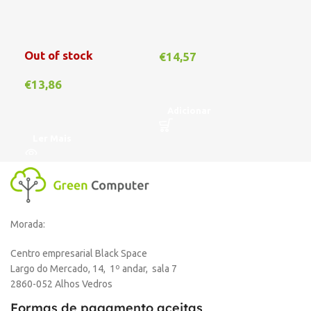
Out of stock
€
14,57
€
1
€
13,86
Adicionar
A
Ler Mais
Morada:
Centro empresarial Black Space
Largo do Mercado, 14, 1º andar, sala 7
2860-052 Alhos Vedros
Formas de pagamento aceitas