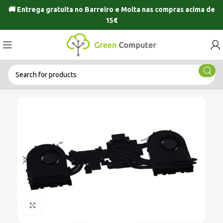
🚚 Entrega gratuita no
Barreiro
e
Moita
nas compras acima de
15€
Click to enlarge