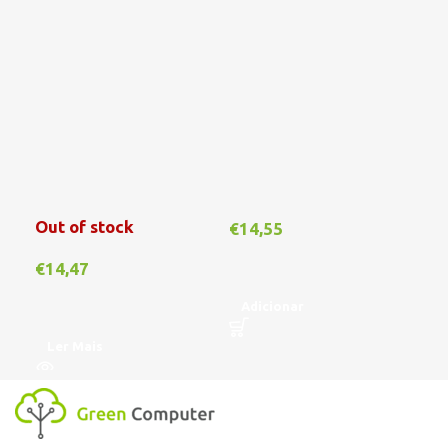
Out of stock
€
14,55
€
1
€
14,47
Adicionar
A
Ler Mais