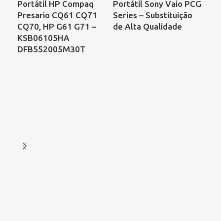
Portátil HP Compaq
Portátil Sony Vaio PCG
Por
Presario CQ61 CQ71
Series – Substituição
Sat
CQ70, HP G61 G71 –
de Alta Qualidade
C8
KSB06105HA
– C
DFB552005M30T