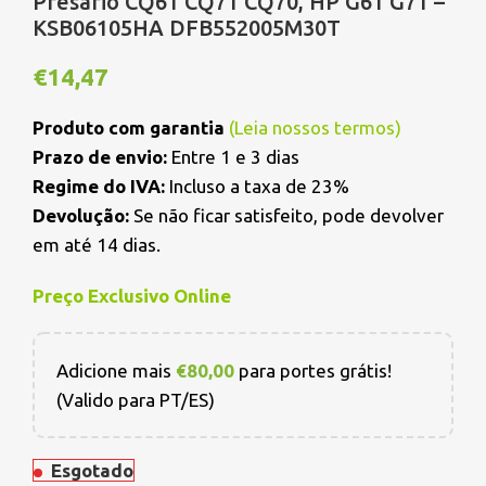
Presario CQ61 CQ71 CQ70, HP G61 G71 –
KSB06105HA DFB552005M30T
€
14,47
Produto com garantia
(
Leia nossos termos
)
Prazo de envio:
Entre 1 e 3 dias
Regime do IVA:
Incluso a taxa de 23%
Devolução:
Se não ficar satisfeito, pode devolver
em até 14 dias.
Preço Exclusivo Online
Adicione mais
€
80,00
para portes grátis!
(Valido para PT/ES)
Esgotado