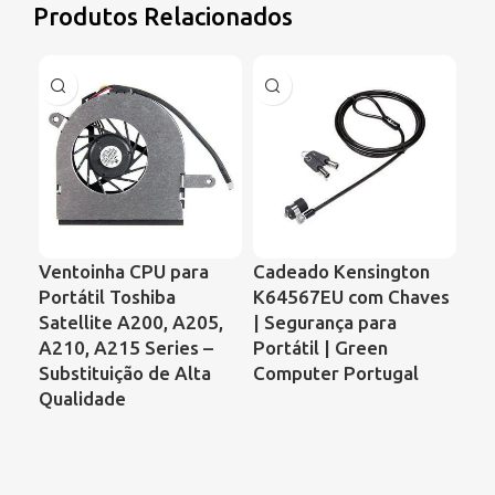
Produtos Relacionados
Ventoinha CPU para
Cadeado Kensington
Ve
Portátil Toshiba
K64567EU com Chaves
Por
Satellite A200, A205,
| Segurança para
Con
A210, A215 Series –
Portátil | Green
64
Substituição de Alta
Computer Portugal
KS
Qualidade