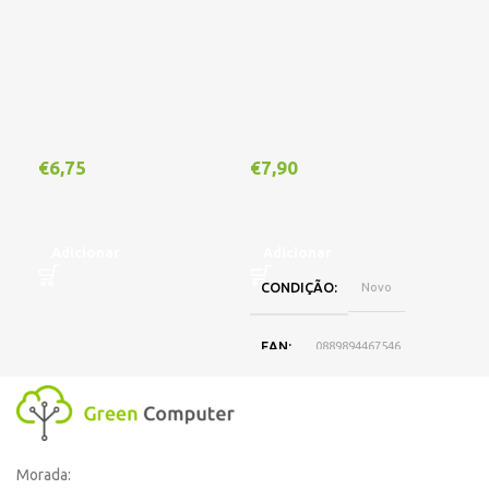
€
6,75
€
7,90
€
1
Adicionar
Adicionar
A
CONDIÇÃO
Novo
EAN
0889894467546
DISPONIBILIDADE
Online
Morada:
,