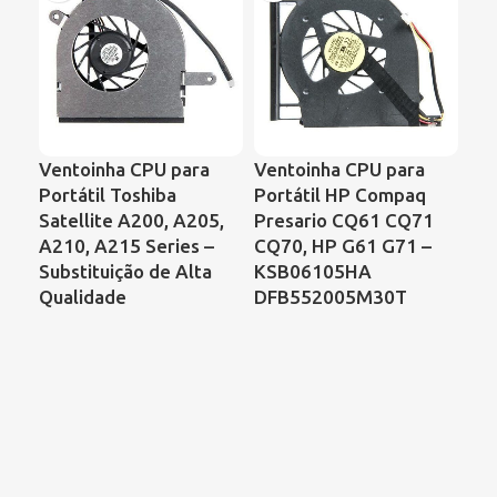
Ventoinha CPU para
Ventoinha CPU para
Ve
Portátil Toshiba
Portátil HP Compaq
Por
Satellite A200, A205,
Presario CQ61 CQ71
Sa
A210, A215 Series –
CQ70, HP G61 G71 –
C6
Substituição de Alta
KSB06105HA
Ac
Qualidade
DFB552005M30T
As
Ref