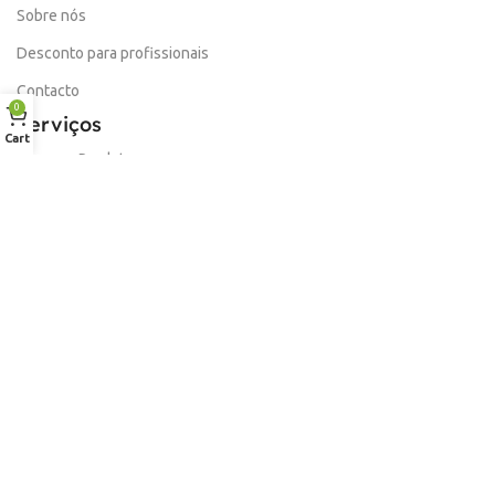
Sobre nós
Desconto para profissionais
Contacto
0
Serviços
Cart
Procurar Produto
Troca de Pontos
Informações
Conta
Política de devolução
Livro de Reclamações Electronico
Termos e Condições
Garantia
Portes e Entregas