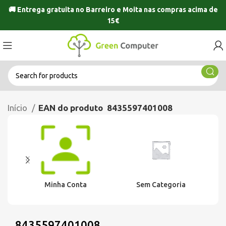
🚚 Entrega gratuita no
Barreiro
e
Moita
nas compras acima de
15€
Início
EAN do produto
8435597401008
Minha Conta
Sem Categoria
8435597401008