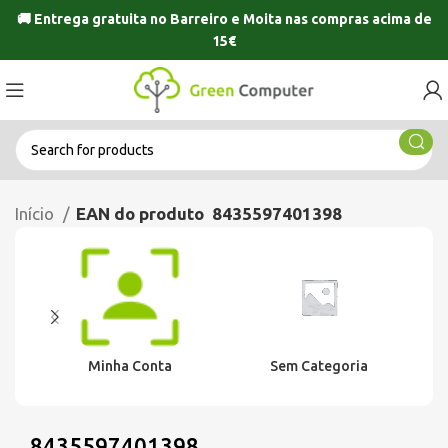
🚚 Entrega gratuita no
Barreiro
e
Moita
nas compras acima de
15€
Início
EAN do produto
8435597401398
Minha Conta
Sem Categoria
8435597401398