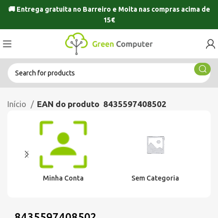
🚚 Entrega gratuita no
Barreiro
e
Moita
nas compras acima de
15€
Início
EAN do produto
8435597408502
Minha Conta
Sem Categoria
8435597408502