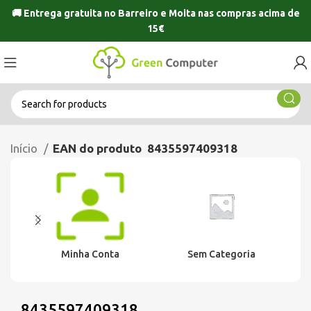
🚚 Entrega gratuita no
Barreiro
e
Moita
nas compras acima de
15€
Início
EAN do produto
8435597409318
Minha Conta
Sem Categoria
8435597409318