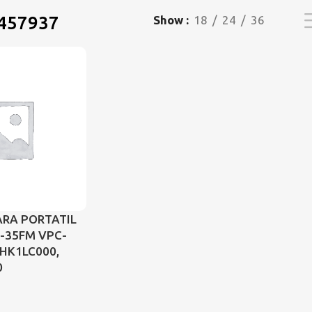
457937
Show
18
24
36
ARA PORTATIL
-35FM VPC-
HK1LC000,
0