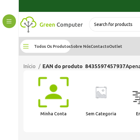
Todos Os Produtos
Sobre Nós
Contacto
Outlet
Início
EAN do produto
8435597457937
Apena
Minha Conta
Sem Categoria
E