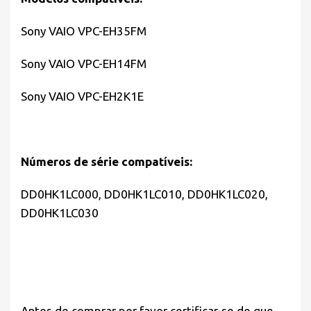
Sony VAIO VPC-EH35FM
Sony VAIO VPC-EH14FM
Sony VAIO VPC-EH2K1E
Números de série compatíveis:
DD0HK1LC000, DD0HK1LC010, DD0HK1LC020,
DD0HK1LC030
Antes de comprar por favor
certificar-se de que