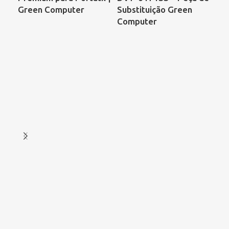
Green Computer
Substituição Green
C6
Computer
Ac
As
Ref