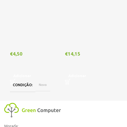
€
4,50
€
14,15
€
1
Adicionar
Adicionar
A
CONDIÇÃO
Novo
Morada: