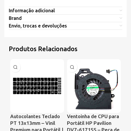
Informação adicional
Brand
Envio, trocas e devoluções
Produtos Relacionados
Autocolantes Teclado
Ventoinha de CPU para
Ve
PT 13x13mm – Vinil
Portátil HP Pavilion
Por
Premium para Portátil |
DV7-6171SS – Peça de
Sa