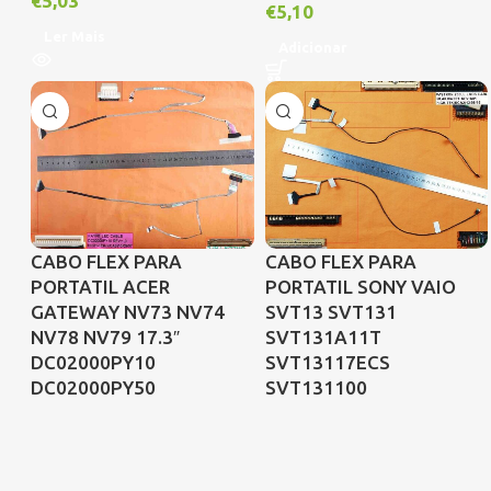
€
5,03
€
5,10
Ler Mais
Adicionar
CABO FLEX PARA
CABO FLEX PARA
PORTATIL ACER
PORTATIL SONY VAIO
GATEWAY NV73 NV74
SVT13 SVT131
NV78 NV79 17.3″
SVT131A11T
DC02000PY10
SVT13117ECS
DC02000PY50
SVT131100