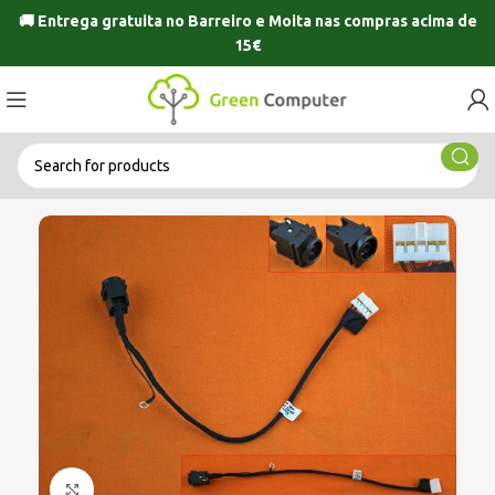
🚚 Entrega gratuita no
Barreiro
e
Moita
nas compras acima de
15€
Click to enlarge