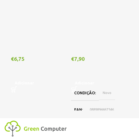
Out
€
6,75
€
7,90
€
1
Adicionar
Adicionar
CONDIÇÃO
Novo
L
EAN
0889894467546
DISPONIBILIDADE