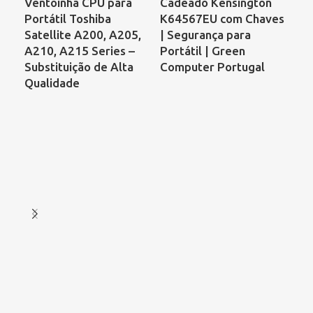
Ventoinha CPU para
Cadeado Kensington
Ve
Portátil Toshiba
K64567EU com Chaves
Po
Satellite A200, A205,
| Segurança para
Pr
A210, A215 Series –
Portátil | Green
CQ
Substituição de Alta
Computer Portugal
KS
Qualidade
DF