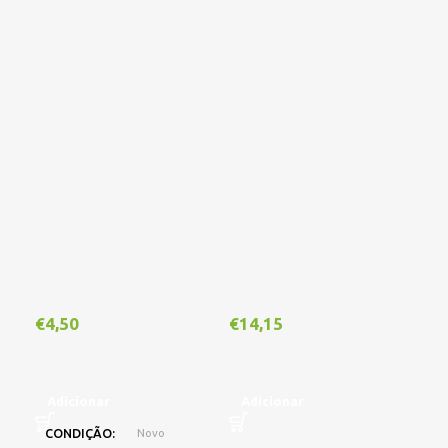
€
4,50
€
14,15
€
1
Adicionar
Adicionar
A
CONDIÇÃO
Novo