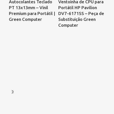
Autocolantes Teclado
Ventoinha de CPU para
Ve
PT 13x13mm – Vinil
Portátil HP Pavilion
Por
Premium para Portátil |
DV7-6171SS – Peça de
Co
Green Computer
Substituição Green
68
Computer
00