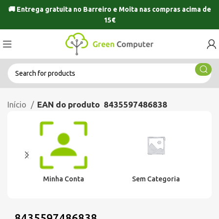
🚚 Entrega gratuita no
Barreiro
e
Moita
nas compras acima de
15€
Início
EAN do produto
8435597486838
Minha Conta
Sem Categoria
8435597486838