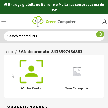
🚚 Entrega gratuita no
Barreiro
e
Moita
nas compras acima de
15€
Início
EAN do produto
8435597486883
Minha Conta
Sem Categoria
8435597486883