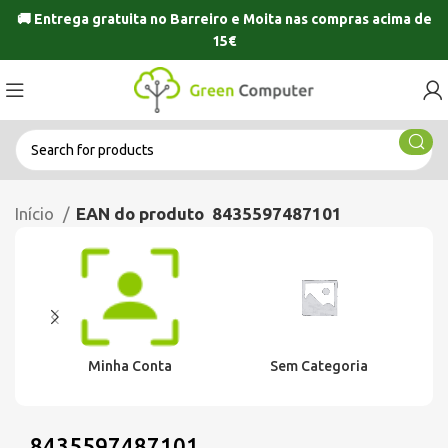
🚚 Entrega gratuita no
Barreiro
e
Moita
nas compras acima de
15€
Início
EAN do produto
8435597487101
Minha Conta
Sem Categoria
8435597487101