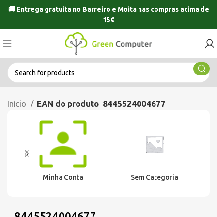
🚚 Entrega gratuita no
Barreiro
e
Moita
nas compras acima de
15€
Início
EAN do produto
8445524004677
Minha Conta
Sem Categoria
8445524004677