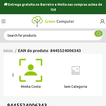
🚚 Entrega gratuita no
Barreiro
e
Moita
nas compras acima de
15€
Início
EAN do produto
8445524006343
Minha Conta
Sem Categoria
8445524006343