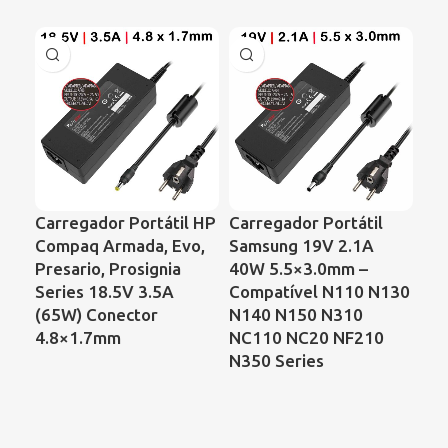
Carregador Portátil HP
Carregador Portátil
CA
Compaq Armada, Evo,
Samsung 19V 2.1A
PO
Presario, Prosignia
40W 5.5×3.0mm –
AS
Series 18.5V 3.5A
Compatível N110 N130
AO
(65W) Conector
N140 N150 N310
3.
4.8×1.7mm
NC110 NC20 NF210
N350 Series