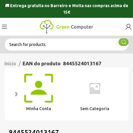
🚚 Entrega gratuita no
Barreiro
e
Moita
nas compras acima de
15€
Início
EAN do produto
8445524013167
Minha Conta
Sem Categoria
8445524013167