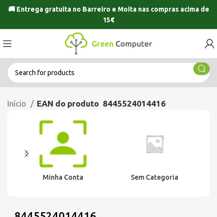
🚚 Entrega gratuita no
Barreiro
e
Moita
nas compras acima de
15€
Início
EAN do produto
8445524014416
Minha Conta
Sem Categoria
8445524014416