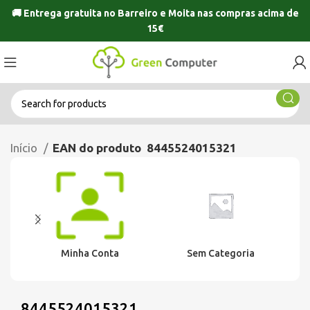
🚚 Entrega gratuita no
Barreiro
e
Moita
nas compras acima de
15€
Início
EAN do produto
8445524015321
Minha Conta
Sem Categoria
8445524015321