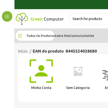
Todos Os Produtos
Sobre Nós
Contacto
Outlet
Início
EAN do produto
8445524028680
Minha Conta
Sem Categoria
E