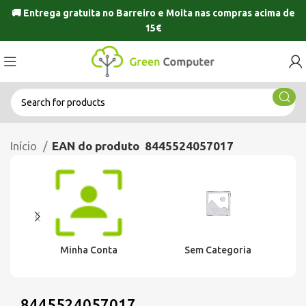
🚚 Entrega gratuita no
Barreiro
e
Moita
nas compras acima de
15€
Início
EAN do produto
8445524057017
Minha Conta
Sem Categoria
8445524057017