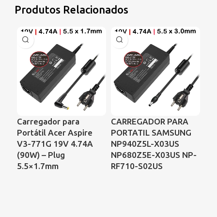
Produtos Relacionados
Carregador para
CARREGADOR PARA
Car
Portátil Acer Aspire
PORTATIL SAMSUNG
So
V3-771G 19V 4.74A
NP940Z5L-X03US
Se
(90W) – Plug
NP680Z5E-X03US NP-
19
5.5×1.7mm
RF710-S02US
Co