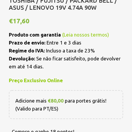
TOSHIBA / FUJITSU / PACKARD BELL /
ASUS / LENOVO 19V 4.74A 90W
€
17,60
Produto com garantia
(
Leia nossos termos
)
Prazo de envio:
Entre 1 e 3 dias
Regime do IVA:
Incluso a taxa de 23%
Devolução:
Se não ficar satisfeito, pode devolver
em até 14 dias.
Preço Exclusivo Online
Adicione mais
€
80,00
para portes grátis!
(Valido para PT/ES)
Compre e ganhe 18 pontos!