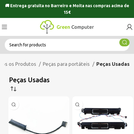
🚚 Entrega gratuita no
Barreiro
e
Moita
nas compras acima de
15€
dos os Produtos
Peças para portáteis
Peças Usadas
Peças Usadas