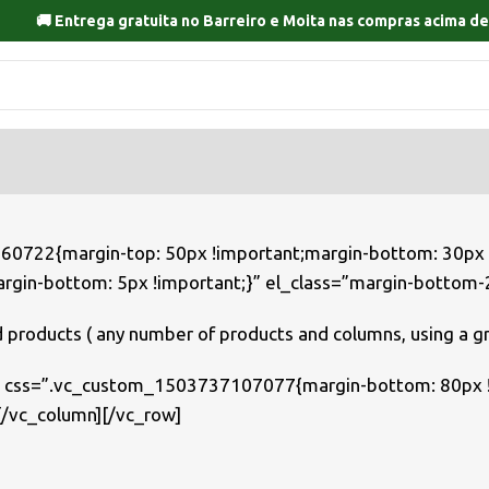
🚚 Entrega gratuita no
Barreiro
e
Moita
nas compras acima de
722{margin-top: 50px !important;margin-bottom: 30px !i
in-bottom: 5px !important;}” el_class=”margin-bottom-
 products ( any number of products and columns, using a grid,
w css=”.vc_custom_1503737107077{margin-bottom: 80px !
/vc_column][/vc_row]