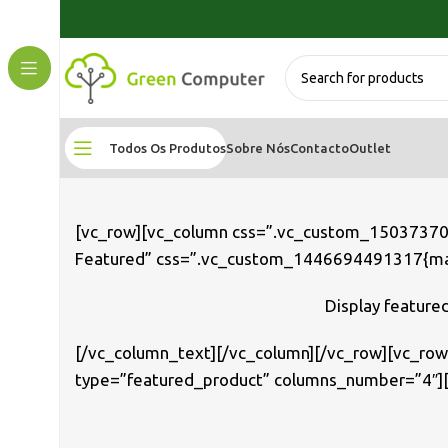
Todos Os Produtos
Sobre Nós
Contacto
Outlet
[vc_row][vc_column css=”.vc_custom_1503737060
Featured” css=”.vc_custom_1446694491317{marg
Display featured
[/vc_column_text][/vc_column][/vc_row][vc_ro
type=”featured_product” columns_number=”4″][