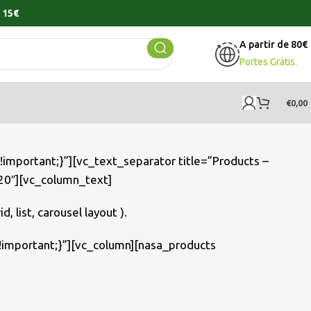
 15€
A partir de 80€
Portes Grátis.
€
0,00
mportant;}”][vc_text_separator title=”Products –
20″][vc_column_text]
 list, carousel layout ).
important;}”][vc_column][nasa_products