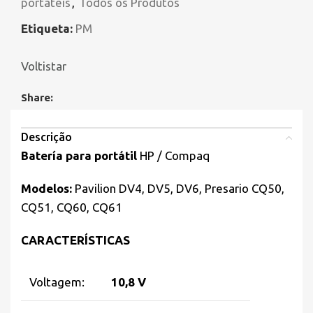
portáteis
,
Todos os Produtos
Etiqueta:
PM
Voltistar
Share:
Descrição
Batería para portátil
HP / Compaq
Modelos:
Pavilion DV4, DV5, DV6, Presario CQ50,
CQ51, CQ60, CQ61
CARACTERÍSTICAS
Voltagem:
10,8 V