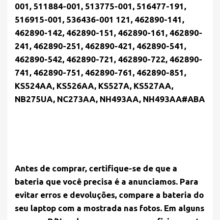
001, 511884-001, 513775-001, 516477-191,
516915-001, 536436-001 121, 462890-141,
462890-142, 462890-151, 462890-161, 462890-
241, 462890-251, 462890-421, 462890-541,
462890-542, 462890-721, 462890-722, 462890-
741, 462890-751, 462890-761, 462890-851,
KS524AA, KS526AA, KS527A, KS527AA,
NB275UA, NC273AA, NH493AA, NH493AA#ABA
Antes de comprar, certifique-se de que a
bateria que você precisa é a anunciamos. Para
evitar erros e devoluções, compare a bateria do
seu laptop com a mostrada nas fotos. Em alguns