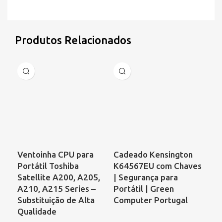
Produtos Relacionados
Ventoinha CPU para
Cadeado Kensington
Ve
Portátil Toshiba
K64567EU com Chaves
Por
Satellite A200, A205,
| Segurança para
61
A210, A215 Series –
Portátil | Green
Ar
Substituição de Alta
Computer Portugal
Ess
Qualidade