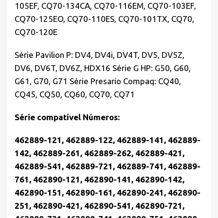
105EF, CQ70-134CA, CQ70-116EM, CQ70-103EF,
CQ70-125EO, CQ70-110ES, CQ70-101TX, CQ70,
CQ70-120E
Série Pavilion P: DV4, DV4i, DV4T, DV5, DV5Z,
DV6, DV6T, DV6Z, HDX16 Série G HP: G50, G60,
G61, G70, G71 Série Presario Compaq: CQ40,
CQ45, CQ50, CQ60, CQ70, CQ71
Série compatível Números:
462889-121, 462889-122, 462889-141, 462889-
142, 462889-261, 462889-262, 462889-421,
462889-541, 462889-721, 462889-741, 462889-
761, 462890-121, 462890-141, 462890-142,
462890-151, 462890-161, 462890-241, 462890-
251, 462890-421, 462890-541, 462890-721,