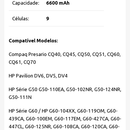
Capacidade:
6600 mAh
Células:
9
Compatível Modelos:
Compaq Presario CQ40, CQ45, CQ50, CQ51, CQ60,
CQ61, CQ70
HP Pavilion DV6, DV5, DV4
HP Série G50 G50-110EA, G50-102NR, G50-124NR,
G50-111N
HP Série G60 / HP G60-104XX, G60-119OM, G60-
439CA, G60-100EM, G60-117EM, G60-427CA, G60-
447CL, G60-125NR, G60-108CA, G60-120CA, G60-