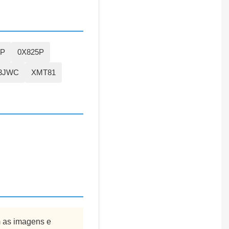
P
0X825P
3JWC
XMT81
m as imagens e