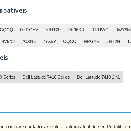
mpatíveis
0CQCQ
0HRGYV
0JHT2H
0K36KR
0T3JWC
0WY9M
4V5X2
7CXN6
7YX5Y
CQCQ
HRGYV
JHT2H
T
eis
10 Series
Dell Latitude 7410 Series
Dell Latitude 7410 2in1
 que compare cuidadosamente a bateria atual do seu Portátil co