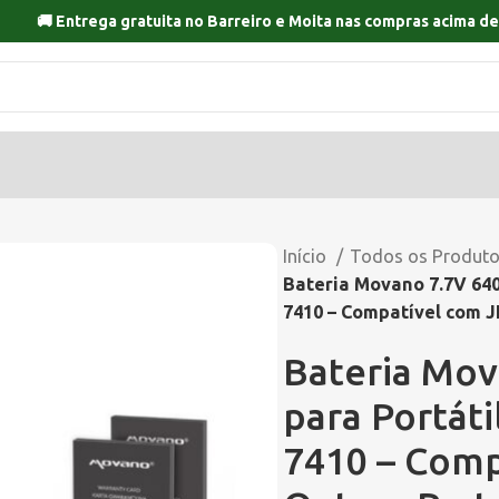
🚚 Entrega gratuita no
Barreiro
e
Moita
nas compras acima de
Início
Todos os Produt
Bateria Movano 7.7V 640
7410 – Compatível com 
Bateria Mo
para Portáti
7410 – Comp