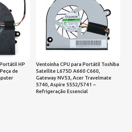
Portátil HP
Ventoinha CPU para Portátil Toshiba
Ve
 Peça de
Satellite L675D A660 C660,
Pa
mputer
Gateway NV53, Acer Travelmate
64
5740, Aspire 5552/5741 –
Refrigeração Essencial