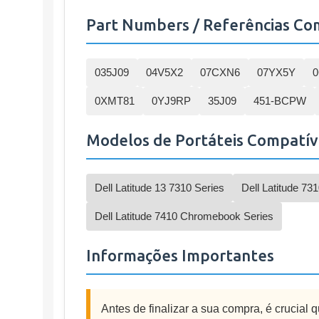
Part Numbers / Referências Co
035J09
04V5X2
07CXN6
07YX5Y
0XMT81
0YJ9RP
35J09
451-BCPW
Modelos de Portáteis Compatív
Dell Latitude 13 7310 Series
Dell Latitude 73
Dell Latitude 7410 Chromebook Series
Informações Importantes
Antes de finalizar a sua compra, é crucial