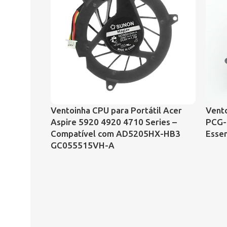
Ventoinha CPU para Portátil Acer
Vento
Aspire 5920 4920 4710 Series –
PCG-
Compatível com AD5205HX-HB3
Essen
GC055515VH-A