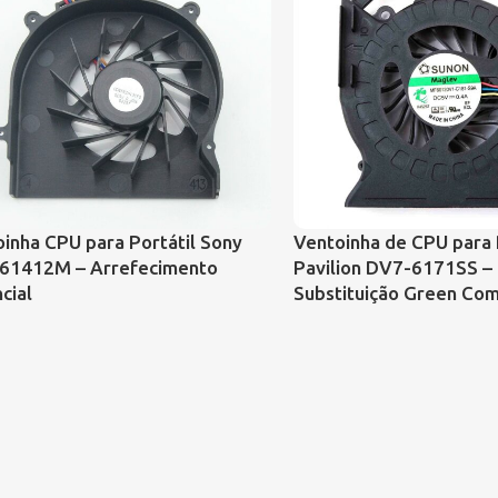
inha CPU para Portátil Sony
Ventoinha de CPU para 
61412M – Arrefecimento
Pavilion DV7-6171SS –
cial
Substituição Green Co