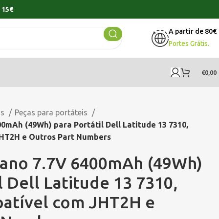
 15€
A partir de 80€
Portes Grátis.
€
0,00
os
Peças para portáteis
0mAh (49Wh) para Portátil Dell Latitude 13 7310,
JHT2H e Outros Part Numbers
vano 7.7V 6400mAh (49Wh)
l Dell Latitude 13 7310,
atível com JHT2H e