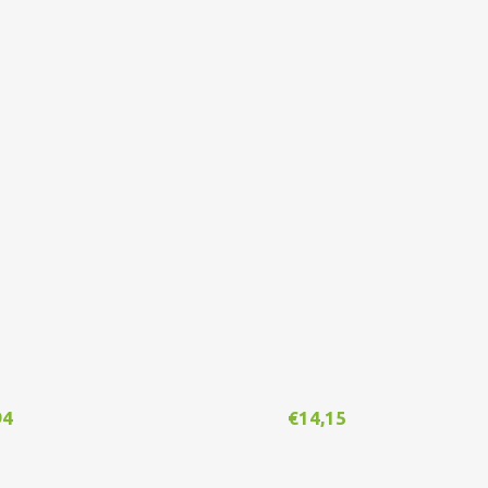
94
€
14,15