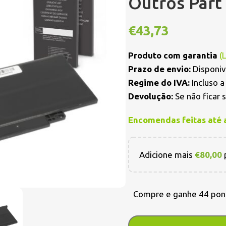
Outros Par
€
43,73
Produto com garantia
(
Prazo de envio:
Disponiv
Regime do IVA:
Incluso 
Devolução:
Se não ficar 
Encomendas feitas até 
Adicione mais
€
80,00
p
Compre e ganhe 44 pon