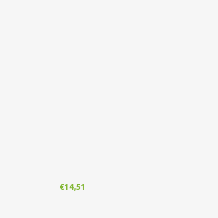
€
14,51
€
1