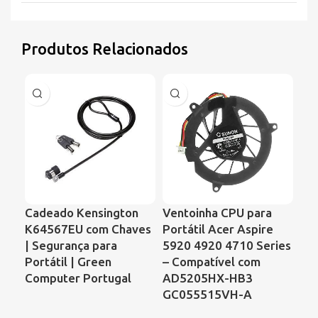
Produtos Relacionados
Cadeado Kensington
Ventoinha CPU para
Ve
K64567EU com Chaves
Portátil Acer Aspire
Por
| Segurança para
5920 4920 4710 Series
Co
Portátil | Green
– Compatível com
68
Computer Portugal
AD5205HX-HB3
00
GC055515VH-A