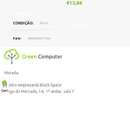
€
13,86
Adicionar
A
CONDIÇÃO
Novo
Ler Mais
EAN
0889894467546
DISPONIBILIDADE
Online
Morada:
,
Loja Oeiras
0
Centro empresarial Black Space
Cart
Largo do Mercado, 14, 1º andar, sala 7
MARCA
HP
2860-052 Alhos Vedros
Formas de pagamento aceitas