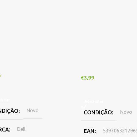
9
€
3,99
ionar
Adicionar
NDIÇÃO
Novo
CONDIÇÃO
Novo
RCA
Dell
EAN
539706321296