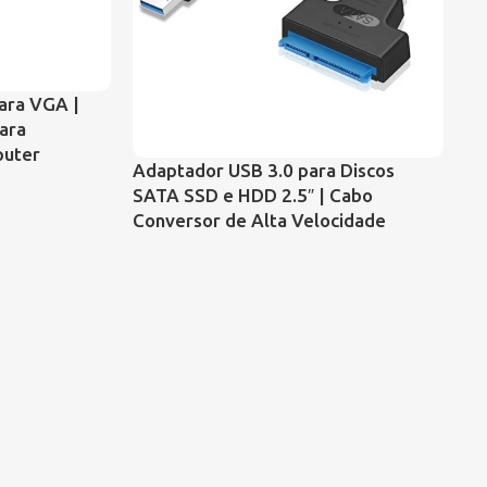
Ve
ara VGA |
Va
para
U
puter
Adaptador USB 3.0 para Discos
SATA SSD e HDD 2.5″ | Cabo
Conversor de Alta Velocidade