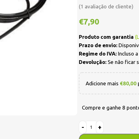
(
1
avaliação de cliente)
€
7,90
Produto com garantia
(
Prazo de envio:
Disponiv
Regime do IVA:
Incluso 
Devolução:
Se não ficar 
Adicione mais
€
80,00
p
Compre e ganhe 8 pont