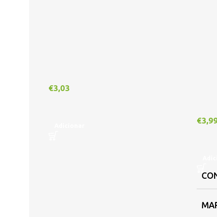
€
3,03
€
3,9
Adicionar
Adic
CO
MA