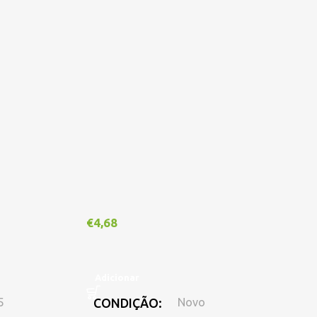
€
1
€
4,68
A
Adicionar
CONDIÇÃO
Novo
5