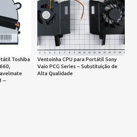
tátil Toshiba
Ventoinha CPU para Portátil Sony
Ve
660,
Vaio PCG Series – Substituição de
Pa
ravelmate
Alta Qualidade
D
1 –