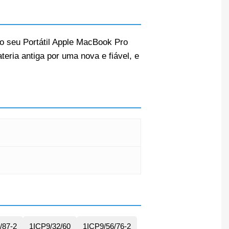
do seu Portátil Apple MacBook Pro
teria antiga por uma nova e fiável, e
/87-2
1ICP9/32/60
1ICP9/56/76-2