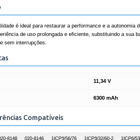
o
lidade é ideal para restaurar a performance e a autonomia 
riência de uso prolongada e eficiente, substituindo a sua ba
-se sem interrupções.
cas
11,34 V
6300 mAh
rências Compatíveis
020-8148
020-8146
1ICP9/56/76
1ICP9/32/60-2
1ICP6/53