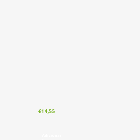
€
14,55
€
1
Adicionar
A