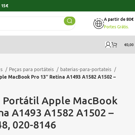
 15€
A partir de 80€
Portes Grátis.
€
0,00
os
Peças para portáteis
baterias-para-portateis
pple MacBook Pro 13″ Retina A1493 A1582 A1502 –
a Portátil Apple MacBook
ina A1493 A1582 A1502 –
48, 020-8146