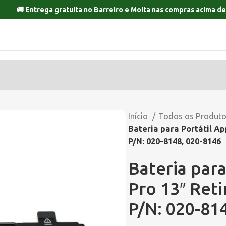
🚚 Entrega gratuita no
Barreiro
e
Moita
nas compras acima de
Início
Todos os Produt
Bateria para Portátil A
P/N: 020-8148, 020-8146
Bateria par
Pro 13″ Ret
P/N: 020-81