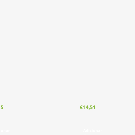
15
€
14,51
ionar
Adicionar