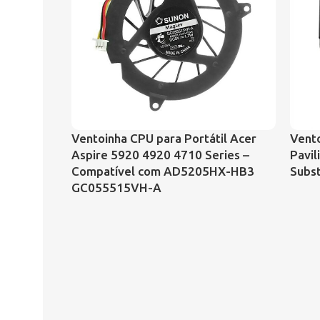
Ventoinha CPU para Portátil Acer
Vento
Aspire 5920 4920 4710 Series –
Pavi
Compatível com AD5205HX-HB3
Subs
GC055515VH-A