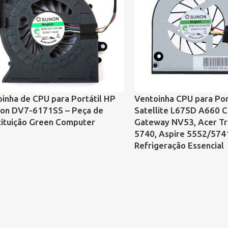
inha de CPU para Portátil HP
Ventoinha CPU para Por
lion DV7-6171SS – Peça de
Satellite L675D A660 C
tituição Green Computer
Gateway NV53, Acer T
5740, Aspire 5552/574
Refrigeração Essencial