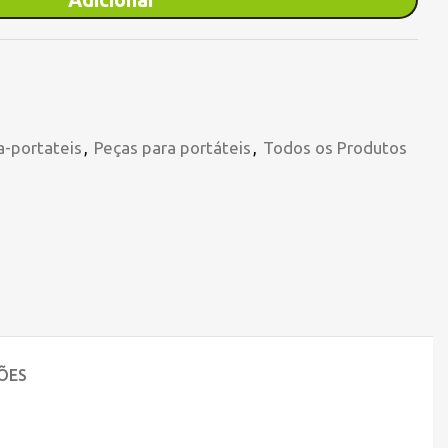
a-portateis
,
Peças para portáteis
,
Todos os Produtos
ÕES