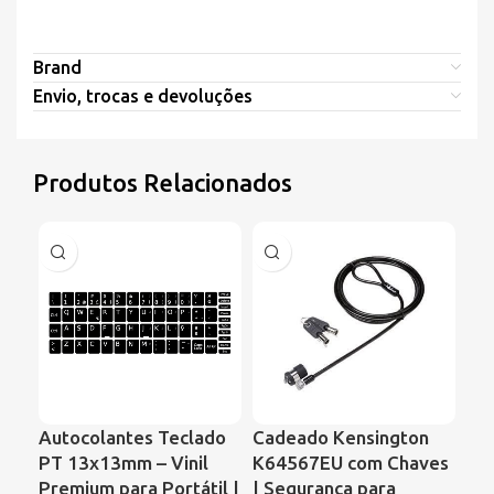
Brand
Envio, trocas e devoluções
Produtos Relacionados
Autocolantes Teclado
Cadeado Kensington
Ve
PT 13x13mm – Vinil
K64567EU com Chaves
Por
Premium para Portátil |
| Segurança para
Co