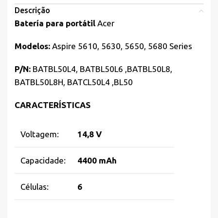
Descrição
Batería para portátil
Acer
Modelos:
Aspire 5610, 5630, 5650, 5680 Series
P/N:
BATBL50L4, BATBL50L6 ,BATBL50L8,
BATBL50L8H, BATCL50L4 ,BL50
CARACTERÍSTICAS
Voltagem:
14,8 V
Capacidade:
4400 mAh
Células:
6