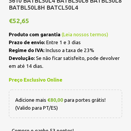
5610 BATBL50L4 BATBL50L6 BATBL50L8
BATBL50L8H BATCL50L4
€
52,65
Produto com garantia
(
Leia nossos termos
)
Prazo de envio:
Entre 1 e 3 dias
Regime do IVA:
Incluso a taxa de 23%
Devolução:
Se não ficar satisfeito, pode devolver
em até 14 dias.
Preço Exclusivo Online
Adicione mais
€
80,00
para portes grátis!
(Valido para PT/ES)
Compre e ganhe 53 pontos!