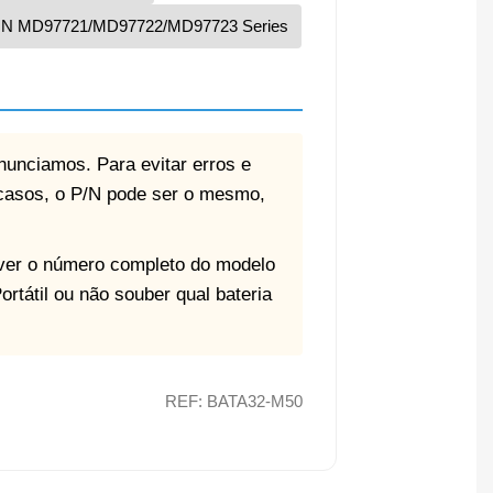
N MD97721/MD97722/MD97723 Series
anunciamos. Para evitar erros e
 casos, o P/N pode ser o mesmo,
e ver o número completo do modelo
ortátil ou não souber qual bateria
REF: BATA32-M50