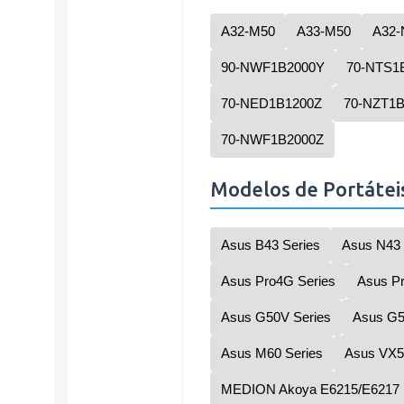
A32-M50
A33-M50
A32-
90-NWF1B2000Y
70-NTS1
70-NED1B1200Z
70-NZT1
70-NWF1B2000Z
Modelos de Portátei
Asus B43 Series
Asus N43 
Asus Pro4G Series
Asus Pr
Asus G50V Series
Asus G5
Asus M60 Series
Asus VX5
MEDION Akoya E6215/E6217 