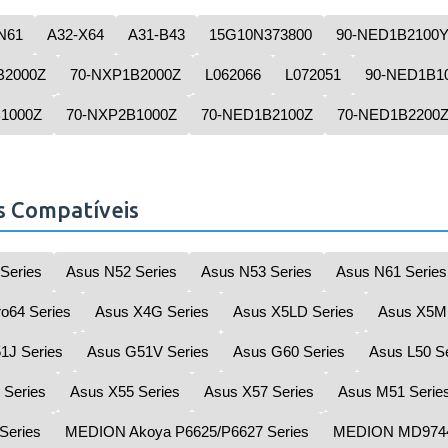
N61
A32-X64
A31-B43
15G10N373800
90-NED1B2100
B2000Z
70-NXP1B2000Z
L062066
L072051
90-NED1B1
B1000Z
70-NXP2B1000Z
70-NED1B2100Z
70-NED1B2200
s Compatíveis
Series
Asus N52 Series
Asus N53 Series
Asus N61 Series
o64 Series
Asus X4G Series
Asus X5LD Series
Asus X5M 
1J Series
Asus G51V Series
Asus G60 Series
Asus L50 S
 Series
Asus X55 Series
Asus X57 Series
Asus M51 Serie
Series
MEDION Akoya P6625/P6627 Series
MEDION MD9744