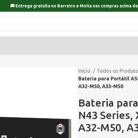
🚚 Entrega gratuita no
Barreiro
e
Moita
nas compras acima de
Início
Todos os Produt
Bateria para Portátil AS
A32-M50, A33-M50
Bateria para
N43 Series,
A32-M50, A