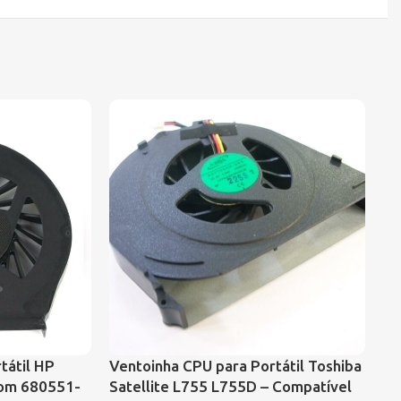
Ve
tátil HP
Ventoinha CPU para Portátil Toshiba
Va
com 680551-
Satellite L755 L755D – Compatível
U