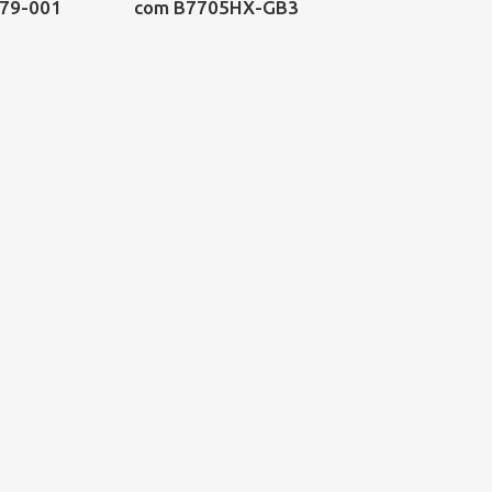
479-001
com B7705HX-GB3