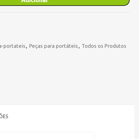
a-portateis
,
Peças para portáteis
,
Todos os Produtos
ÕES