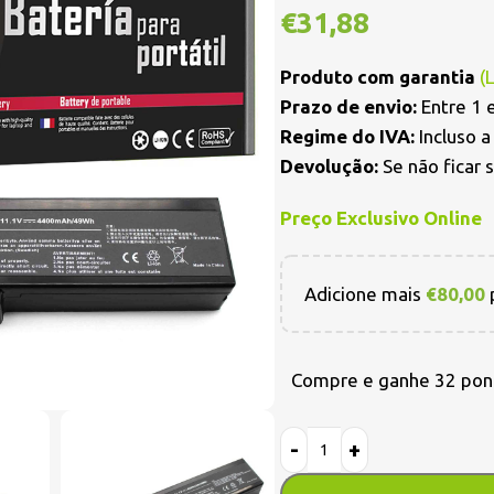
€
31,88
Produto com garantia
(
Prazo de envio:
Entre 1 e
Regime do IVA:
Incluso 
Devolução:
Se não ficar 
Preço Exclusivo Online
Adicione mais
€
80,00
p
Compre e ganhe 32 pon