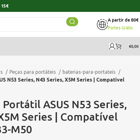
 15€
A partir de 80€
Portes Grátis.
€
0,00
os
Peças para portáteis
baterias-para-portateis
US N53 Series, N43 Series, X5M Series | Compatível
 Portátil ASUS N53 Series,
 X5M Series | Compatível
33-M50