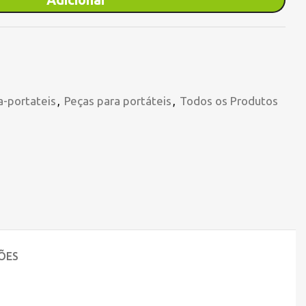
a-portateis
,
Peças para portáteis
,
Todos os Produtos
ÕES