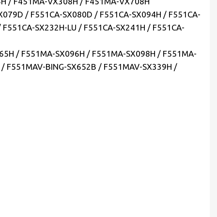
6H / F451MA-VX308H / F451MA-VX708H
SX079D / F551CA-SX080D / F551CA-SX094H / F551CA-
/ F551CA-SX232H-LU / F551CA-SX241H / F551CA-
65H / F551MA-SX096H / F551MA-SX098H / F551MA-
 / F551MAV-BING-SX652B / F551MAV-SX339H /