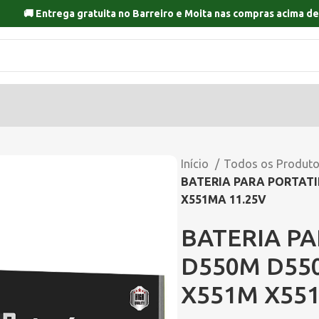
🚚 Entrega gratuita no
Barreiro
e
Moita
nas compras acima de
Início
Todos os Produt
BATERIA PARA PORTATI
X551MA 11.25V
BATERIA PA
D550M D55
X551M X551