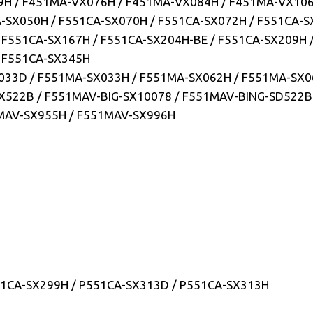
49H / F451MA-VX076H / F451MA-VX084H / F451MA-VX10
CA-SX050H / F551CA-SX070H / F551CA-SX072H / F551CA-
 F551CA-SX167H / F551CA-SX204H-BE / F551CA-SX209H 
/ F551CA-SX345H
033D / F551MA-SX033H / F551MA-SX062H / F551MA-SX0
X522B / F551MAV-BIG-SX10078 / F551MAV-BING-SD522B
MAV-SX955H / F551MAV-SX996H
51CA-SX299H / P551CA-SX313D / P551CA-SX313H