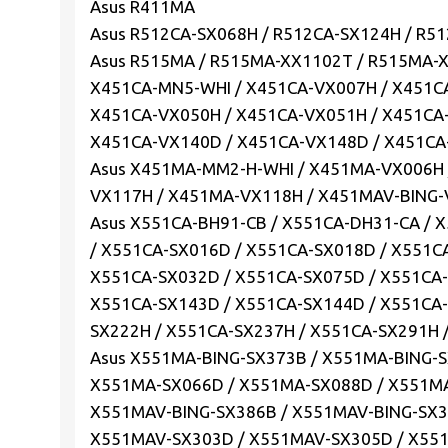
Asus R411MA
Asus R512CA-SX068H / R512CA-SX124H / R5
Asus R515MA / R515MA-XX1102T / R515MA-X
X451CA-MN5-WHI / X451CA-VX007H / X451C
X451CA-VX050H / X451CA-VX051H / X451CA-
X451CA-VX140D / X451CA-VX148D / X451C
Asus X451MA-MM2-H-WHI / X451MA-VX006H 
VX117H / X451MA-VX118H / X451MAV-BING-
Asus X551CA-BH91-CB / X551CA-DH31-CA / 
/ X551CA-SX016D / X551CA-SX018D / X551C
X551CA-SX032D / X551CA-SX075D / X551CA-
X551CA-SX143D / X551CA-SX144D / X551CA-
SX222H / X551CA-SX237H / X551CA-SX291H 
Asus X551MA-BING-SX373B / X551MA-BING-
X551MA-SX066D / X551MA-SX088D / X551MA
X551MAV-BING-SX386B / X551MAV-BING-SX3
X551MAV-SX303D / X551MAV-SX305D / X55