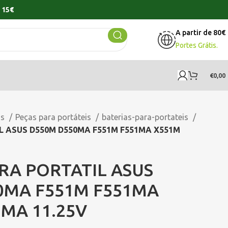
 15€
A partir de 80€
Portes Grátis.
€
0,00
os
Peças para portáteis
baterias-para-portateis
L ASUS D550M D550MA F551M F551MA X551M
RA PORTATIL ASUS
0MA F551M F551MA
MA 11.25V