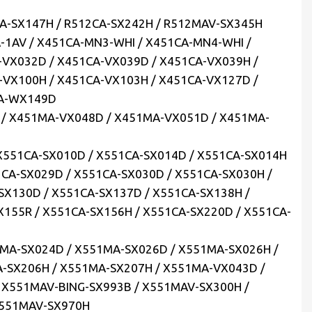
CA-SX147H / R512CA-SX242H / R512MAV-SX345H
-1AV / X451CA-MN3-WHI / X451CA-MN4-WHI /
-VX032D / X451CA-VX039D / X451CA-VX039H /
-VX100H / X451CA-VX103H / X451CA-VX127D /
CA-WX149D
 / X451MA-VX048D / X451MA-VX051D / X451MA-
 X551CA-SX010D / X551CA-SX014D / X551CA-SX014H
1CA-SX029D / X551CA-SX030D / X551CA-SX030H /
SX130D / X551CA-SX137D / X551CA-SX138H /
X155R / X551CA-SX156H / X551CA-SX220D / X551CA-
1MA-SX024D / X551MA-SX026D / X551MA-SX026H /
-SX206H / X551MA-SX207H / X551MA-VX043D /
 X551MAV-BING-SX993B / X551MAV-SX300H /
X551MAV-SX970H