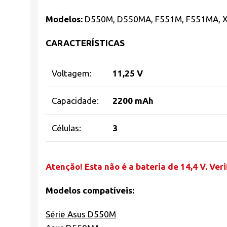
Modelos:
D550M, D550MA, F551M, F551MA, 
CARACTERÍSTICAS
Voltagem:
11,25 V
Capacidade:
2200 mAh
Células:
3
Atenção! Esta não é a bateria de 14,4 V. Ver
Modelos compatíveis:
Série Asus D550M