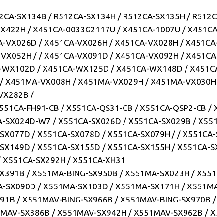
12CA-SX134B / R512CA-SX134H / R512CA-SX135H / R512
X422H / X451CA-0033G2117U / X451CA-1007U / X451CA
A-VX026D / X451CA-VX026H / X451CA-VX028H / X451CA
VX052H / / X451CA-VX091D / X451CA-VX092H / X451CA
A-WX102D / X451CA-WX125D / X451CA-WX148D / X451
/ X451MA-VX008H / X451MA-VX029H / X451MA-VX030H
VX282B /
X551CA-FH91-CB / X551CA-QS31-CB / X551CA-QSP2-CB /
A-SX024D-W7 / X551CA-SX026D / X551CA-SX029B / X55
SX077D / X551CA-SX078D / X551CA-SX079H / / X551CA-
SX149D / X551CA-SX155D / X551CA-SX155H / X551CA-S
/ X551CA-SX292H / X551CA-XH31
SX391B / X551MA-BING-SX950B / X551MA-SX023H / X55
-SX090D / X551MA-SX103D / X551MA-SX171H / X551MA
91B / X551MAV-BING-SX966B / X551MAV-BING-SX970B /
1MAV-SX386B / X551MAV-SX942H / X551MAV-SX962B / 