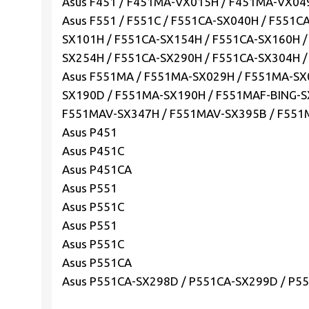
Asus F451 / F451MA-VX015H / F451MA-VX0
Asus F551 / F551C / F551CA-SX040H / F551
SX101H / F551CA-SX154H / F551CA-SX160H /
SX254H / F551CA-SX290H / F551CA-SX304H 
Asus F551MA / F551MA-SX029H / F551MA-SX
SX190D / F551MA-SX190H / F551MAF-BING-S
F551MAV-SX347H / F551MAV-SX395B / F551
Asus P451
Asus P451C
Asus P451CA
Asus P551
Asus P551C
Asus P551
Asus P551C
Asus P551CA
Asus P551CA-SX298D / P551CA-SX299D / P5