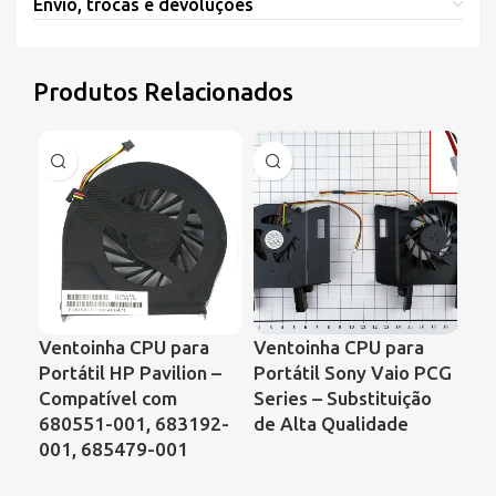
Envio, trocas e devoluções
Produtos Relacionados
Ventoinha CPU para
Ventoinha CPU para
Ve
Portátil HP Pavilion –
Portátil Sony Vaio PCG
Por
Compatível com
Series – Substituição
Con
680551-001, 683192-
de Alta Qualidade
64
001, 685479-001
KS