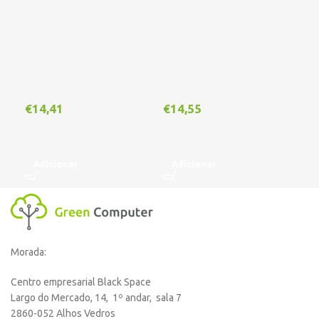
€
14,41
€
14,55
€
1
Adicionar
Adicionar
A
Morada:
Centro empresarial Black Space
Largo do Mercado, 14, 1º andar, sala 7
2860-052 Alhos Vedros