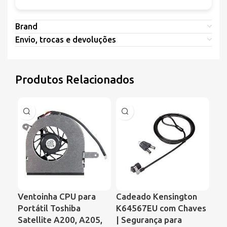
Brand
Envio, trocas e devoluções
Produtos Relacionados
Ventoinha CPU para
Cadeado Kensington
Ve
Portátil Toshiba
K64567EU com Chaves
Por
Satellite A200, A205,
| Segurança para
Ser