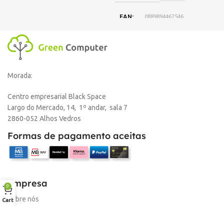
EAN
0889894467546
DISPONIBILIDADE
Online
Morada:
,
Loja Oeiras
Centro empresarial Black Space
Largo do Mercado, 14, 1º andar, sala 7
MARCA
HP
2860-052 Alhos Vedros
Formas de pagamento aceitas
Empresa
0
Sobre nós
Cart
Desconto para profissionais