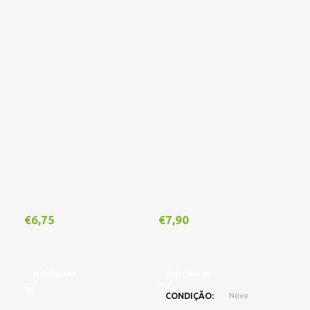
€
6,75
€
7,90
€
1
Adicionar
Adicionar
A
CONDIÇÃO
Novo