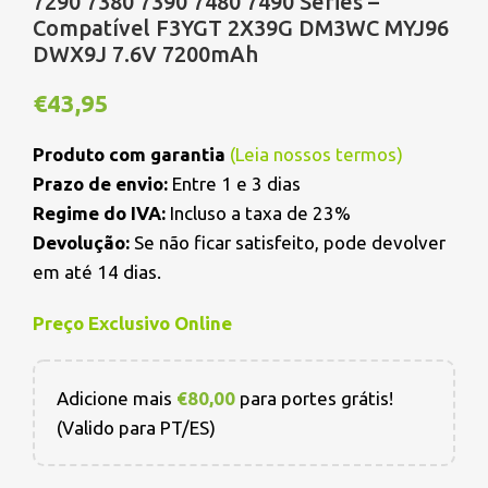
7290 7380 7390 7480 7490 Series –
Compatível F3YGT 2X39G DM3WC MYJ96
DWX9J 7.6V 7200mAh
€
43,95
Produto com garantia
(
Leia nossos termos
)
Prazo de envio:
Entre 1 e 3 dias
Regime do IVA:
Incluso a taxa de 23%
Devolução:
Se não ficar satisfeito, pode devolver
em até 14 dias.
Preço Exclusivo Online
Adicione mais
€
80,00
para portes grátis!
(Valido para PT/ES)