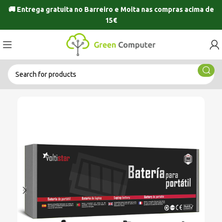
🚚 Entrega gratuita no
Barreiro
e
Moita
nas compras acima de
15€