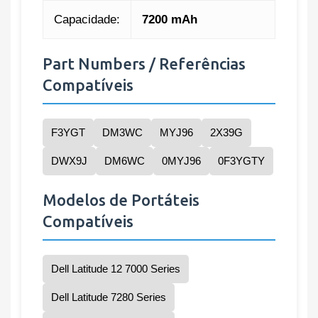
Capacidade:
7200 mAh
Part Numbers / Referências
Compatíveis
F3YGT
DM3WC
MYJ96
2X39G
DWX9J
DM6WC
0MYJ96
0F3YGTY
Modelos de Portáteis
Compatíveis
Dell Latitude 12 7000 Series
Dell Latitude 7280 Series