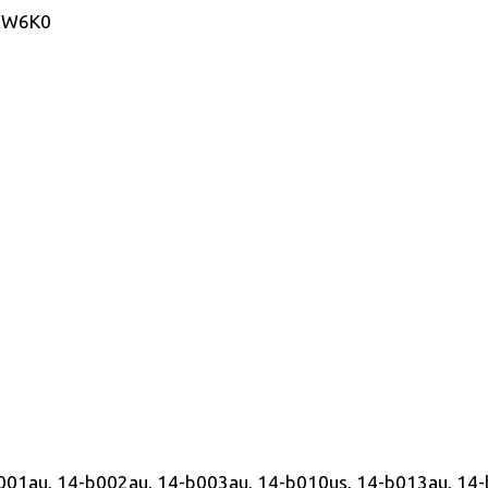
 7W6K0
-b001au, 14-b002au, 14-b003au, 14-b010us, 14-b013au, 1