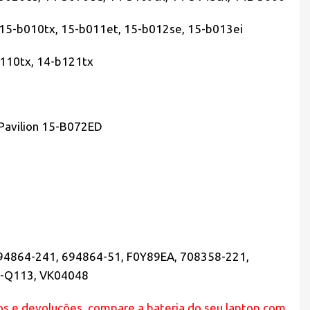
 15-b010tx, 15-b011et, 15-b012se, 15-b013ei
b110tx, 14-b121tx
 Pavilion 15-B072ED
4864-241, 694864-51, F0Y89EA, 708358-221,
N-Q113, VK04048
rros e devoluções, compare a bateria do seu laptop com