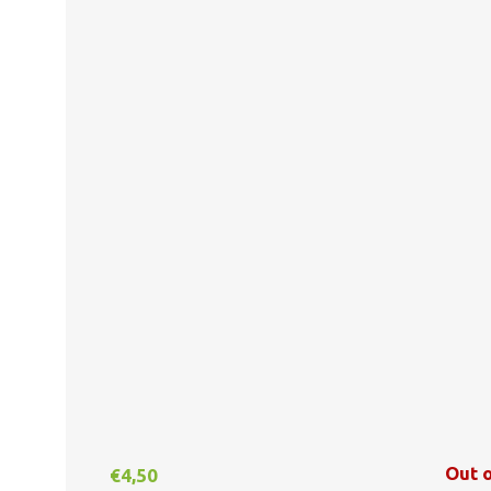
Out o
€
4,50