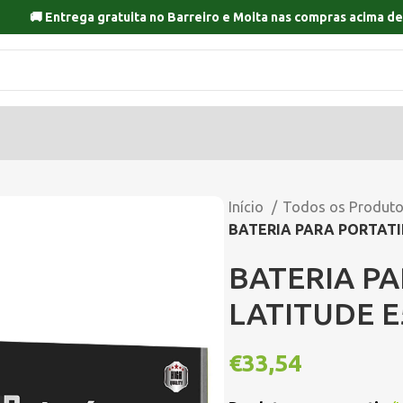
🚚 Entrega gratuita no
Barreiro
e
Moita
nas compras acima de
Início
Todos os Produt
BATERIA PARA PORTATIL
BATERIA PA
LATITUDE E
€
33,54