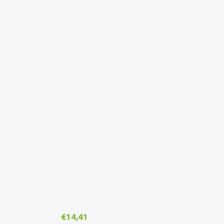
€
14,41
€
1