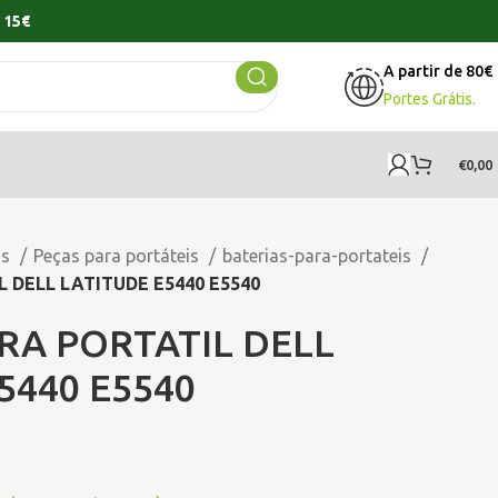
 15€
A partir de 80€
Portes Grátis.
€
0,00
os
Peças para portáteis
baterias-para-portateis
 DELL LATITUDE E5440 E5540
RA PORTATIL DELL
5440 E5540