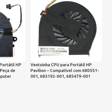
Portátil HP
Ventoinha CPU para Portátil HP
Ve
 Peça de
Pavilion – Compatível com 680551-
Sa
mputer
001, 683192-001, 685479-001
Ga
57
Re