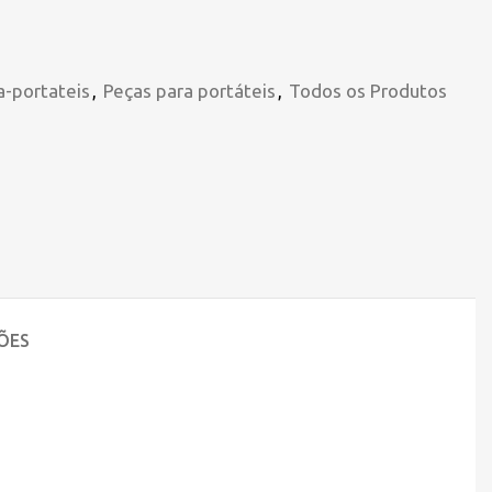
a-portateis
,
Peças para portáteis
,
Todos os Produtos
ÕES