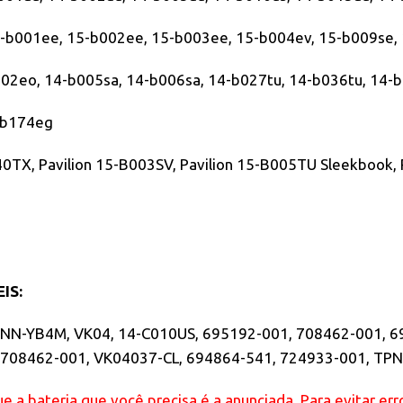
15-b001ee, 15-b002ee, 15-b003ee, 15-b004ev, 15-b009se,
b002eo, 14-b005sa, 14-b006sa, 14-b027tu, 14-b036tu, 14-
5-b174eg
40TX, Pavilion 15-B003SV, Pavilion 15-B005TU Sleekbook,
IS:
N-YB4M, VK04, 14-C010US, 695192-001, 708462-001, 69
708462-001, VK04037-CL, 694864-541, 724933-001, TP
e a bateria que você precisa é a anunciada. Para evitar e