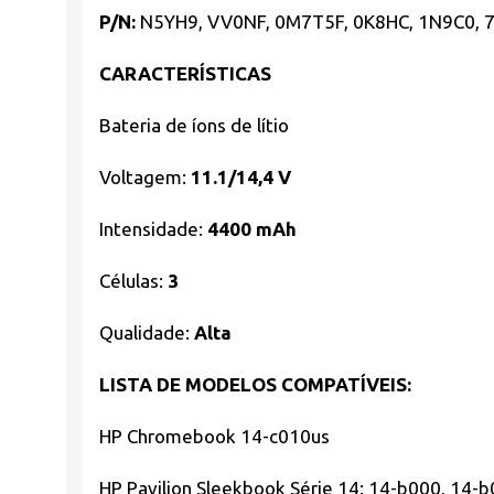
P/N:
N5YH9, VV0NF, 0M7T5F, 0K8HC, 1N9C0,
CARACTERÍSTICAS
Bateria de íons de lítio
Voltagem:
11.1/
14,4 V
Intensidade:
44
00 mAh
Células:
3
Qualidade:
Alta
LISTA DE MODELOS COMPATÍVEIS:
HP Chromebook 14-c010us
HP Pavilion Sleekbook Série 14: 14-b000, 14