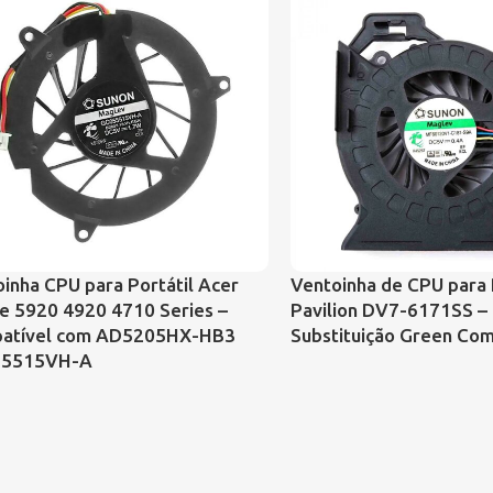
inha CPU para Portátil Acer
Ventoinha de CPU para 
e 5920 4920 4710 Series –
Pavilion DV7-6171SS –
atível com AD5205HX-HB3
Substituição Green Co
5515VH-A