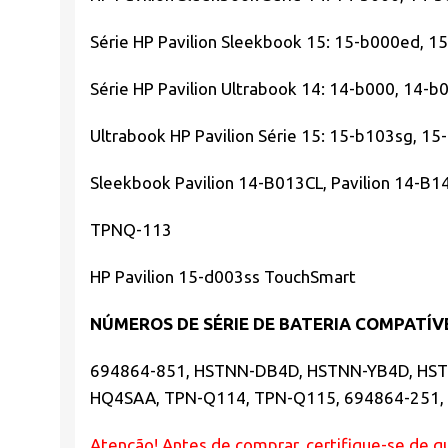
Série HP Pavilion Sleekbook 15: 15-b000ed, 
Série HP Pavilion Ultrabook 14: 14-b000, 14-
Ultrabook HP Pavilion Série 15: 15-b103sg, 1
Sleekbook Pavilion 14-B013CL, Pavilion 14-B1
TPNQ-113
HP Pavilion 15-d003ss TouchSmart
NÚMEROS DE SÉRIE DE BATERIA COMPATÍVE
694864-851, HSTNN-DB4D, HSTNN-YB4D, HSTN
HQ4SAA, TPN-Q114, TPN-Q115, 694864-251, 
Atenção! Antes de comprar, certifique-se de qu