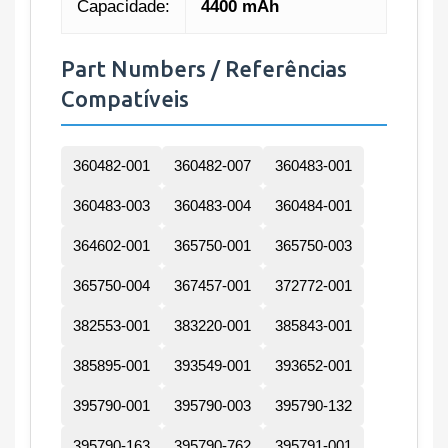
Capacidade:
4400 mAh
Part Numbers / Referências
Compatíveis
360482-001
360482-007
360483-001
360483-003
360483-004
360484-001
364602-001
365750-001
365750-003
365750-004
367457-001
372772-001
382553-001
383220-001
385843-001
385895-001
393549-001
393652-001
395790-001
395790-003
395790-132
395790-163
395790-762
395791-001