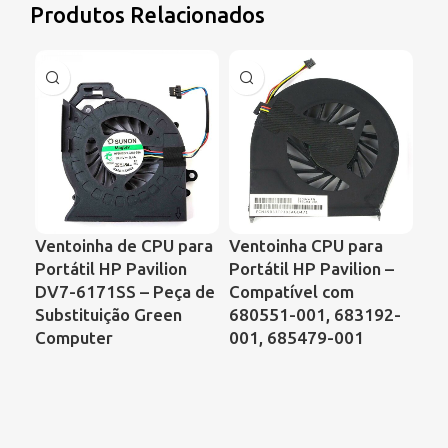
Produtos Relacionados
Ventoinha de CPU para
Ventoinha CPU para
Ve
Portátil HP Pavilion
Portátil HP Pavilion –
Por
DV7-6171SS – Peça de
Compatível com
Ser
Substituição Green
680551-001, 683192-
de 
Computer
001, 685479-001