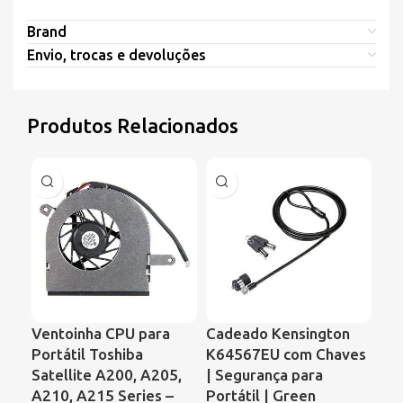
Brand
Envio, trocas e devoluções
Produtos Relacionados
Ventoinha CPU para
Cadeado Kensington
Ve
Portátil Toshiba
K64567EU com Chaves
Por
Satellite A200, A205,
| Segurança para
61
A210, A215 Series –
Portátil | Green
Ar