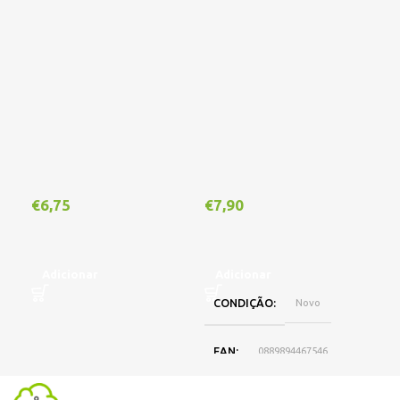
€
6,75
€
7,90
€
1
Adicionar
Adicionar
A
CONDIÇÃO
Novo
EAN
0889894467546
DISPONIBILIDADE