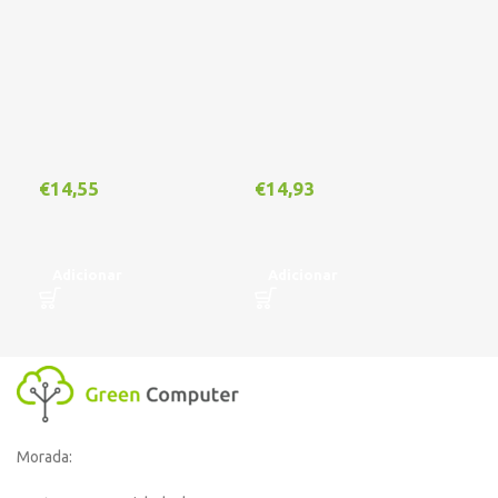
€
1
€
14,55
€
14,93
A
Adicionar
Adicionar
Morada: