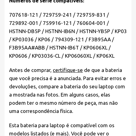
Números de série compatíveis:
707618-121 / 729759-241 / 729759-831 /
729892-001 / 759916-121 / 760604-001 /
HSTNN-DB5P / HSTNN-IB6N / HSTNN-YB5P / KP03
/ KP03036 / KP06 / 794309-121 / F3B95AA /
F3B95AA#ABB / HSTNN-IB6T / KP0606XL /
KP0606 / KP03036-CL / KP06060XL / KP06XL
Antes de comprar,
certifique-se
de que a bateria
que você precisa é a anunciada. Para evitar erros e
devoluções, compare a bateria do seu laptop com
a mostrada nas fotos. Em alguns casos, elas
podem ter o mesmo número de peça, mas não
uma correspondência física.
Esta bateria para laptop é compatível com os
modelos listados (e mais). Você pode ver o