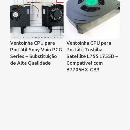
Ve
Ventoinha CPU para
Ventoinha CPU para
Por
Portátil Sony Vaio PCG
Portátil Toshiba
VG
Series – Substituição
Satellite L755 L755D –
UD
de Alta Qualidade
Compatível com
B7705HX-GB3