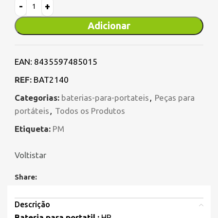
Adicionar
EAN:
8435597485015
REF:
BAT2140
Categorias:
baterias-para-portateis
,
Peças para
portáteis
,
Todos os Produtos
Etiqueta:
PM
Voltistar
Share:
Descrição
Bateria para portatil :
HP