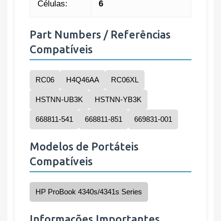
Células:
6
Part Numbers / Referências
Compatíveis
RC06
H4Q46AA
RC06XL
HSTNN-UB3K
HSTNN-YB3K
668811-541
668811-851
669831-001
Modelos de Portáteis
Compatíveis
HP ProBook 4340s/4341s Series
Informações Importantes