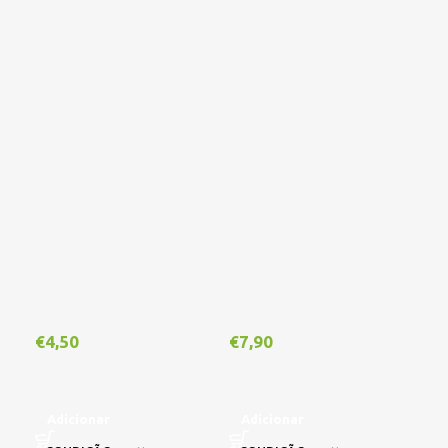
Out
€
4,50
€
7,90
€
1
Adicionar
Adicionar