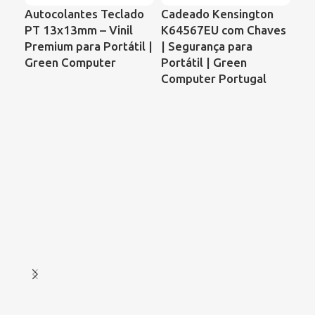
Autocolantes Teclado
Cadeado Kensington
Ve
PT 13x13mm – Vinil
K64567EU com Chaves
Po
Premium para Portátil |
| Segurança para
Pr
Green Computer
Portátil | Green
CQ
Computer Portugal
KS
DF