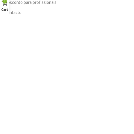
0
Desconto para profissionais
Cart
Contacto
Serviços
Procurar Produto
Troca de Pontos
Informações
Conta
Política de devolução
Livro de Reclamações Electronico
Termos e Condições
Garantia
Portes e Entregas