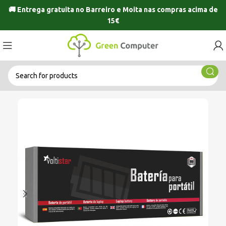
🚚 Entrega gratuita no
Barreiro
e
Moita
nas compras acima de
15€