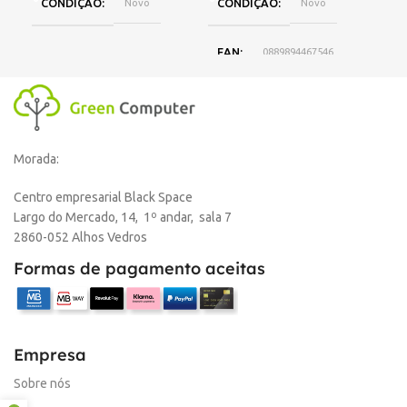
CONDIÇÃO
Novo
CONDIÇÃO
Novo
L
EAN
0889894467546
DISPONIBILIDADE
Online
Morada:
,
Loja Oeiras
Centro empresarial Black Space
Largo do Mercado, 14, 1º andar, sala 7
MARCA
HP
2860-052 Alhos Vedros
Formas de pagamento aceitas
Empresa
Sobre nós