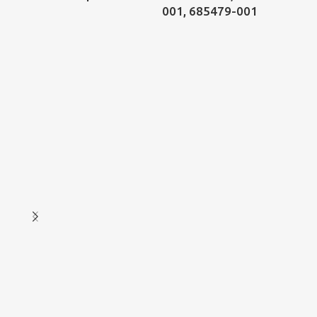
001, 685479-001
KS
DF