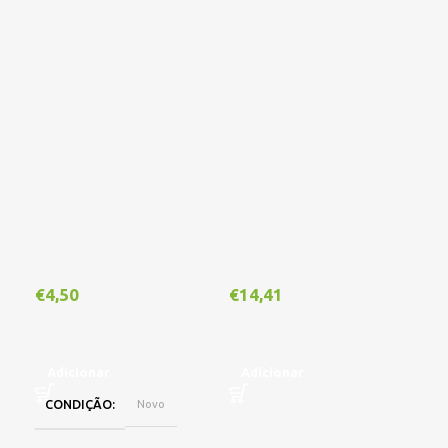
Out
€
4,50
€
14,41
€
1
Adicionar
Adicionar
CONDIÇÃO
Novo
L