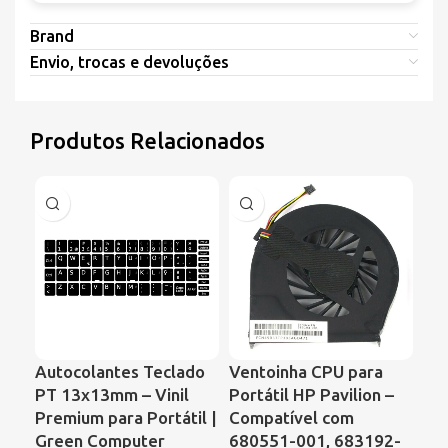
Brand
Envio, trocas e devoluções
Produtos Relacionados
Autocolantes Teclado
Ventoinha CPU para
Ve
PT 13x13mm – Vinil
Portátil HP Pavilion –
Po
Premium para Portátil |
Compatível com
Pr
Green Computer
680551-001, 683192-
CQ