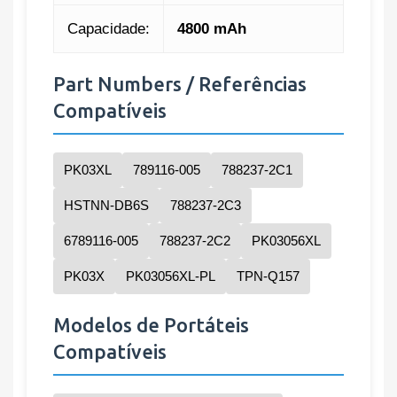
Capacidade:
4800 mAh
Part Numbers / Referências
Compatíveis
PK03XL
789116-005
788237-2C1
HSTNN-DB6S
788237-2C3
6789116-005
788237-2C2
PK03056XL
PK03X
PK03056XL-PL
TPN-Q157
Modelos de Portáteis
Compatíveis